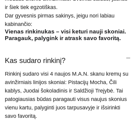
ir šiek tiek egzotiškas.
Dar gyvesnis pirmas sakinys, jeigu nori labiau
kabinančio:
Vienas rinkinukas – visi keturi nauji skoniai.
Paragauk, palygink ir atrask savo favoritą.
Kas sudaro rinkinį?
Rinkinį sudaro visi 4 naujos M.A.N. skanu kremų su
avinžirniais linijos skoniai: Pistacijų Mocha, Čili
kablys, Juodai šokoladinis ir Saldžioji Trejybė. Tai
patogiausias būdas paragauti visus naujus skonius
vienu kartu, palyginti juos tarpusavyje ir išsirinkti
savo favoritą.