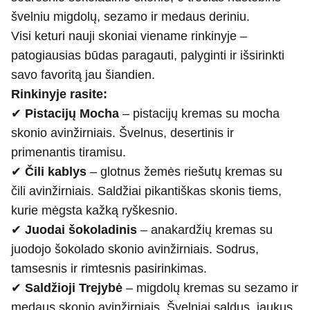
švelniu migdolų, sezamo ir medaus deriniu.
Visi keturi nauji skoniai viename rinkinyje –
patogiausias būdas paragauti, palyginti ir išsirinkti
savo favoritą jau šiandien.
Rinkinyje rasite:
✔
Pistacijų Mocha
– pistacijų kremas su mocha
skonio avinžirniais. Švelnus, desertinis ir
primenantis tiramisu.
✔
Čili kablys
– glotnus žemės riešutų kremas su
čili avinžirniais. Saldžiai pikantiškas skonis tiems,
kurie mėgsta kažką ryškesnio.
✔
Juodai šokoladinis
– anakardžių kremas su
juodojo šokolado skonio avinžirniais. Sodrus,
tamsesnis ir rimtesnis pasirinkimas.
✔
Saldžioji Trejybė
– migdolų kremas su sezamo ir
medaus skonio avinžirniais. Švelniai saldus, jaukus