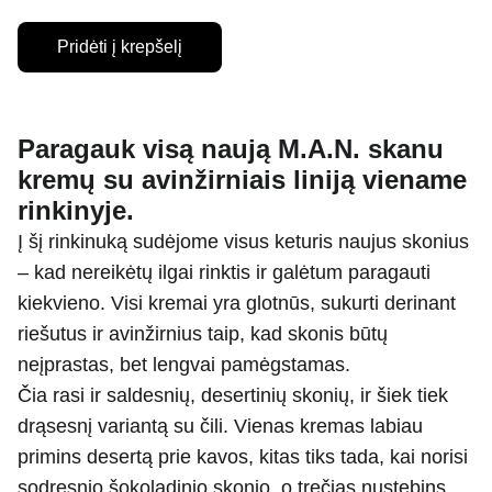
Pridėti į krepšelį
Paragauk visą naują M.A.N. skanu
kremų su avinžirniais liniją viename
rinkinyje.
Į šį rinkinuką sudėjome visus keturis naujus skonius
– kad nereikėtų ilgai rinktis ir galėtum paragauti
kiekvieno. Visi kremai yra glotnūs, sukurti derinant
riešutus ir avinžirnius taip, kad skonis būtų
neįprastas, bet lengvai pamėgstamas.
Čia rasi ir saldesnių, desertinių skonių, ir šiek tiek
drąsesnį variantą su čili. Vienas kremas labiau
primins desertą prie kavos, kitas tiks tada, kai norisi
sodresnio šokoladinio skonio, o trečias nustebins