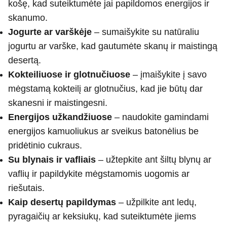
košę, kad suteiktumėte jai papildomos energijos ir
skanumo.
Jogurte ar varškėje
– sumaišykite su natūraliu
jogurtu ar varške, kad gautumėte skanų ir maistingą
desertą.
Kokteiliuose ir glotnučiuose
– įmaišykite į savo
mėgstamą kokteilį ar glotnučius, kad jie būtų dar
skanesni ir maistingesni.
Energijos užkandžiuose
– naudokite gamindami
energijos kamuoliukus ar sveikus batonėlius be
pridėtinio cukraus.
Su blynais ir vafliais
– užtepkite ant šiltų blynų ar
vaflių ir papildykite mėgstamomis uogomis ar
riešutais.
Kaip desertų papildymas
– užpilkite ant ledų,
pyragaičių ar keksiukų, kad suteiktumėte jiems