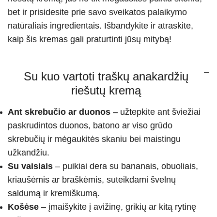
bet ir prisidesite prie savo sveikatos palaikymo
natūraliais ingredientais. Išbandykite ir atraskite,
kaip šis kremas gali praturtinti jūsų mitybą!
Su kuo vartoti traškų anakardžių
riešutų kremą
Ant skrebučio ar duonos
– užtepkite ant šviežiai
paskrudintos duonos, batono ar viso grūdo
skrebučių ir mėgaukitės skaniu bei maistingu
užkandžiu.
Su vaisiais
– puikiai dera su bananais, obuoliais,
kriaušėmis ar braškėmis, suteikdami švelnų
saldumą ir kremiškumą.
Košėse
– įmaišykite į avižinę, grikių ar kitą rytinę