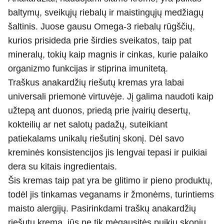
baltymų, sveikųjų riebalų ir maistingųjų medžiagų
šaltinis. Juose gausu Omega-3 riebalų rūgščių,
kurios prisideda prie širdies sveikatos, taip pat
mineralų, tokių kaip magnis ir cinkas, kurie palaiko
organizmo funkcijas ir stiprina imunitetą.
Traškus anakardžių riešutų kremas yra labai
universali priemonė virtuvėje. Jį galima naudoti kaip
užtepą ant duonos, priedą prie įvairių desertų,
kokteilių ar net salotų padažų, suteikiant
patiekalams unikalų riešutinį skonį. Dėl savo
kreminės konsistencijos jis lengvai tepasi ir puikiai
dera su kitais ingredientais.
Šis kremas taip pat yra be glitimo ir pieno produktų,
todėl jis tinkamas veganams ir žmonėms, turintiems
maisto alergijų. Pasirinkdami traškų anakardžių
riešutų kremą, jūs ne tik mėgausitės puikiu skoniu,