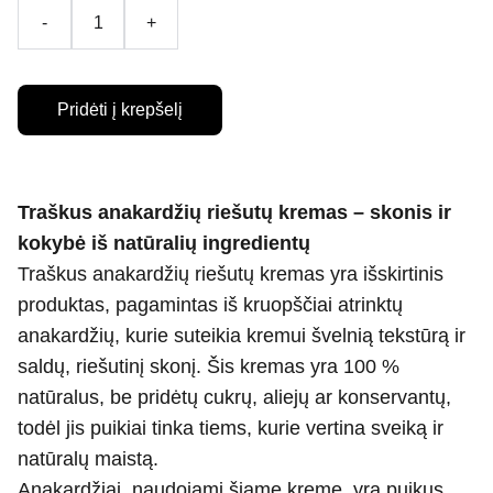
-
+
Pridėti į krepšelį
Traškus anakardžių riešutų kremas – skonis ir
kokybė iš natūralių ingredientų
Traškus anakardžių riešutų kremas yra išskirtinis
produktas, pagamintas iš kruopščiai atrinktų
anakardžių, kurie suteikia kremui švelnią tekstūrą ir
saldų, riešutinį skonį. Šis kremas yra 100 %
natūralus, be pridėtų cukrų, aliejų ar konservantų,
todėl jis puikiai tinka tiems, kurie vertina sveiką ir
natūralų maistą.
Anakardžiai, naudojami šiame kreme, yra puikus